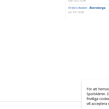
Sön 15/3 15:00
Örebro Basket -
Åkersberga
Lör 7/3 13:00
För att hemsi
SportAdmin. D
frivilliga cook
vill acceptera