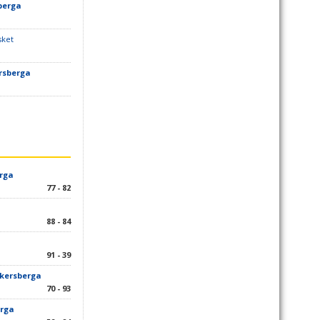
berga
sket
rsberga
rga
77 - 82
88 - 84
91 - 39
kersberga
70 - 93
rga