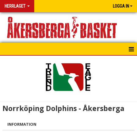
HERRLAGET
LOGGA IN
HEM
NYHETER
MATCHER
I HUVUDET PÅ COACH
Norrköping Dolphins - Åkersberga
INFORMATION