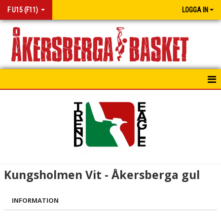
F U15 (F11)
LOGGA IN
HEM
NYHETER
MATCHER
KONTAKT
Kungsholmen Vit - Åkersberga gul
INFORMATION