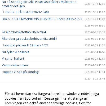
Nu på söndag 15/10 kl 15.00 i Österåkers Multiarena
2023-10-11 12:07
smäller det igen.
I HUVUDET PÅ COACH 2023-10-08
2023-10-11 12:06
DAGS FÖR HEMMAPREMIÄR I BASKETETTAN NORRA 23/24
2023-10-03 14:04
2023-09-30 15:30
Årskort Basketettan 2023/2024
2023-09-25 20:38
Åkersberga Basket behöver ditt stöd!!!
2023-06-05 14:54
I huvudet på coach 19 mars 2023
2023-03-23 11:34
Nu fyller vi hallen!!!
2023-03-14 16:56
Vi syns i hallen!
2023-02-21 12:54
Varmt välkommen!
2023-02-09 10:36
Hoppas vi ses på söndag!
2023-02-02 13:11
2022-12-02 08:41
2022-11-22 13:26
Next game!
2022-11-03 08:18
För att hemsidan ska fungera korrekt använder vi nödvändiga
cookies från SportAdmin. Dessa går inte att stänga av.
2022-10-25 09:43
Föreningen kan också använda frivilliga cookies, t.ex. för
Nyheter av herrlaget
2022-10-04 09:17