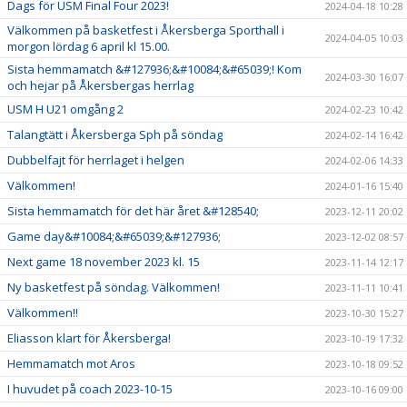
Dags för USM Final Four 2023!
2024-04-18 10:28
Välkommen på basketfest i Åkersberga Sporthall i
2024-04-05 10:03
morgon lördag 6 april kl 15.00.
Sista hemmamatch &#127936;&#10084;&#65039;! Kom
2024-03-30 16:07
och hejar på Åkersbergas herrlag
USM H U21 omgång 2
2024-02-23 10:42
Talangtätt i Åkersberga Sph på söndag
2024-02-14 16:42
Dubbelfajt för herrlaget i helgen
2024-02-06 14:33
Välkommen!
2024-01-16 15:40
Sista hemmamatch för det här året &#128540;
2023-12-11 20:02
Game day&#10084;&#65039;&#127936;
2023-12-02 08:57
Next game 18 november 2023 kl. 15
2023-11-14 12:17
Ny basketfest på söndag. Välkommen!
2023-11-11 10:41
Välkommen!!
2023-10-30 15:27
Eliasson klart för Åkersberga!
2023-10-19 17:32
Hemmamatch mot Aros
2023-10-18 09:52
I huvudet på coach 2023-10-15
2023-10-16 09:00