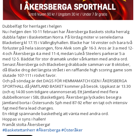
Dubbelfajt för herrlaget i helgen
Nu i helgen den 10-11 februari har Åkersberga Baskets stolta herralg
dubbla fajter i Basketettan Norra. På lördag möter vi serieledarna
Blackeberg kl 17.15 i Vällingbyhallen. Blacke har 14 vinster och bara två
förluster på hela säsongen, före Alvik som går 16-3. Aros är 3:a med 12-
4 och Åkersberga 4:a med 11-4, medan Luleå Steelers parkerar 5:a
med 12-5. Bäddat för stor dramatik under vårkanten med andra ord.
Senast Åkersberga och Blackeberg drabbade samman var 8 oktober,
då Blacke drog det längsta strået i en rafflande high scoring game som
slutade 107-111 i rödvit favör.
Och på söndag är det DAGS FÖR HEMMAMATCH IGEN I ÅKERSBERGA
SPORTHALL då JÄMTLAND BASKET kommer på besök. Uppkast är 13.30
(och ej 14.00 som tidigare utannonserat). Ett Jämtland med flera
dubbellicenser i SBL (Basketligan). Åkersberga lyckades besegra
Jämtland borta i Östersunds Sph med 87-92 efter en tajt och intensiv
fajt med flera lead changes.
En riktigt spännande baskethelg att vänta med andra ord.
Hoppas vi syns i hallen!
Framåt stolta Åkersberga!
#Basketettanherr
#Åkersberga
#Österåker