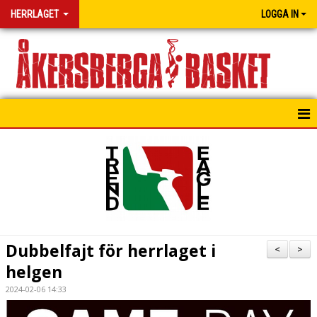
HERRLAGET
LOGGA IN
HEM
NYHETER
MATCHER
I HUVUDET PÅ COACH
Dubbelfajt för herrlaget i
<
>
helgen
2024-02-06 14:33