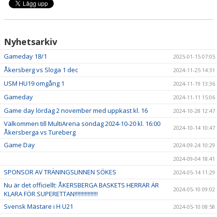
Nyhetsarkiv
Gameday 18/1
2025-01-15 07:05
Åkersberg vs Sloga 1 dec
2024-11-25 14:31
USM HU19 omgång 1
2024-11-19 13:36
Gameday
2024-11-11 15:06
Game day lördag 2 november med uppkast kl. 16
2024-10-28 12:47
Välkommen till MultiArena söndag 2024-10-20 kl. 16:00
2024-10-14 10:47
Åkersberga vs Tureberg
Game Day
2024-09-24 10:29
2024-09-04 18:41
SPONSOR AV TRÄNINGSLINNEN SÖKES
2024-05-14 11:29
Nu är det officiellt: ÅKERSBERGA BASKETS HERRAR ÄR
2024-05-10 09:02
KLARA FÖR SUPERETTAN!!!!!!!!!!!!!!!!
Svensk Mästare i H U21
2024-05-10 08:58