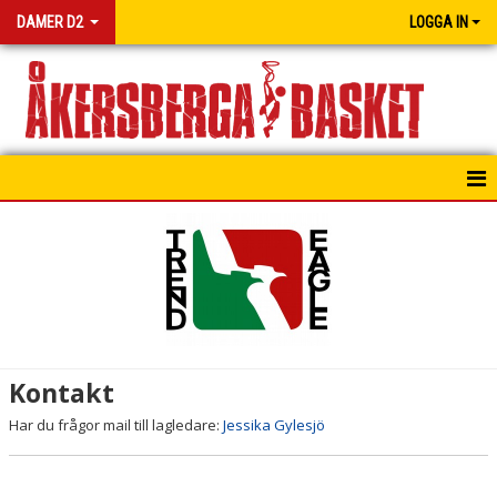
DAMER D2
LOGGA IN
HEM
NYHETER
MATCHER
KONTAKT
Kontakt
Har du frågor mail till lagledare:
Jessika Gylesjö