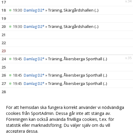
v.34
17
18
19:30
»
Träning, Skärgårdshallen
(..)
Damlag D2*
19
20
19:30
»
Träning, Skärgårdshallen
(..)
Damlag D2*
21
22
23
v.35
24
19:45
»
Träning, Åkersberga Sporthall
(..)
Damlag D2*
25
26
18:45
»
Träning, Åkersberga Sporthall
(..)
Damlag D2*
27
19:45
»
Träning, Åkersberga Sporthall
(..)
Damlag D2*
28
29
För att hemsidan ska fungera korrekt använder vi nödvändiga
30
cookies från SportAdmin. Dessa går inte att stänga av.
v.36
31
19:45
»
Träning, Åkersberga Sporthall
(..)
Damlag D2*
Föreningen kan också använda frivilliga cookies, t.ex. för
statistik eller marknadsföring. Du väljer själv om du vill
acceptera dessa.