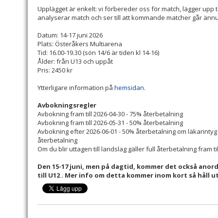
Upplägget är enkelt: vi förbereder oss för match, lägger upp 
analyserar match och ser till att kommande matcher går ännu
Datum: 14-17 juni 2026
Plats: Österåkers Multiarena
Tid: 16.00-19.30 (sön 14/6 är tiden kl 14-16)
Ålder: från U13 och uppåt
Pris: 2450 kr
Ytterligare information på
hemsidan
.
Avbokningsregler
Avbokning fram till 2026-04-30 - 75% återbetalning
Avbokning fram till 2026-05-31 - 50% återbetalning
Avbokning efter 2026-06-01 - 50% återbetalning om läkarinty
återbetalning
Om du blir uttagen till landslag gäller full återbetalning fram ti
Den 15-17 juni, men på dagtid, kommer det också anordn
till U12 . Mer info om detta kommer inom kort så håll ut