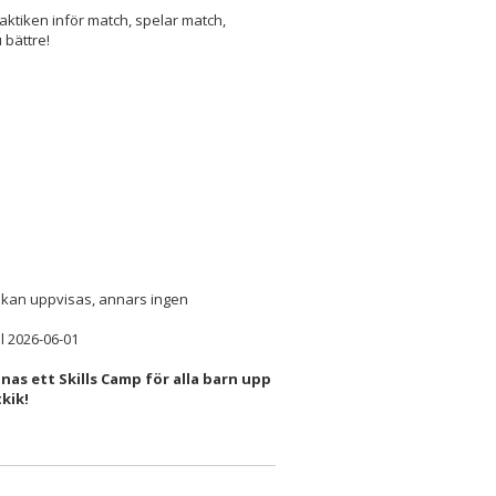
taktiken inför match, spelar match,
 bättre!
g kan uppvisas, annars ingen
ll 2026-06-01
as ett Skills Camp för alla barn upp
kik!