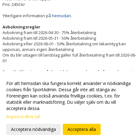
Pris: 2450 kr
Ytterligare information på
hemsidan
.
Avbokningsregler
Avbokning fram till 2026-04-30 - 75% återbetalning
Avbokning fram till 2026-05-31 - 50% återbetalning
Avbokning efter 2026-06-01 - 50% återbetalning om läkarintyg kan
uppvisas, annars ingen återbetalning
Om du blir uttagen till landslag gäller full återbetalning fram till 2026-06-
01
Den 15-17 juni, men på dagtid, kommer det också anordnas ett
Skills Camp för alla barn upp till U12 . Mer info om detta
kommer inom kort så håll utkik!
För att hemsidan ska fungera korrekt använder vi nödvändiga
cookies från SportAdmin. Dessa går inte att stänga av.
Föreningen kan också använda frivilliga cookies, t.ex. för
Fler nyheter >>
statistik eller marknadsföring. Du väljer själv om du vill
acceptera dessa.
Anpassa dina val
Cookie-
Gå till
inställningar
Webbversion
Acceptera nödvändiga
Acceptera alla