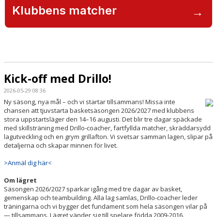
Klubbens matcher
→
Kick-off med Drillo!
2026-05-29 08:36
Ny säsong, nya mål – och vi startar tillsammans! Missa inte
chansen att tjuvstarta basketsäsongen 2026/2027 med klubbens
stora uppstartsläger den 14–16 augusti. Det blir tre dagar späckade
med skillsträning med Drillo-coacher, fartfyllda matcher, skräddarsydd
lagutveckling och en grym grillafton. Vi svetsar samman lagen, slipar på
detaljerna och skapar minnen för livet.
>Anmäl dig här<
Om lägret
Säsongen 2026/2027 sparkar igång med tre dagar av basket,
gemenskap och teambuilding. Alla lag samlas, Drillo-coacher leder
träningarna och vi bygger det fundament som hela säsongen vilar på
— tillsammans. Lägret vänder sig till spelare födda 2009-2016.