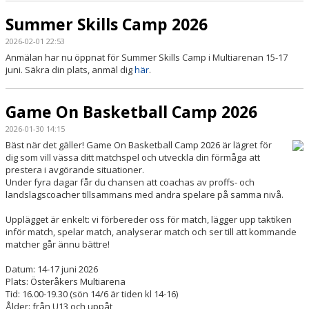
Summer Skills Camp 2026
2026-02-01 22:53
Anmälan har nu öppnat för Summer Skills Camp i Multiarenan 15-17
juni. Säkra din plats, anmäl dig
här
.
Game On Basketball Camp 2026
2026-01-30 14:15
Bäst när det gäller! Game On Basketball Camp 2026 är lägret för
dig som vill vässa ditt matchspel och utveckla din förmåga att
prestera i avgörande situationer.
Under fyra dagar får du chansen att coachas av proffs- och
landslagscoacher tillsammans med andra spelare på samma nivå.
Upplägget är enkelt: vi förbereder oss för match, lägger upp taktiken
inför match, spelar match, analyserar match och ser till att kommande
matcher går ännu bättre!
Datum: 14-17 juni 2026
Plats: Österåkers Multiarena
Tid: 16.00-19.30 (sön 14/6 är tiden kl 14-16)
Ålder: från U13 och uppåt