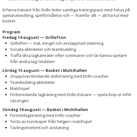
Erfarna tränare från Drillo leder samtliga träningspass med fokus på
spelarutveckling, spelförståelse och — framför allt — att ha kul med
basket.
Program
Fredag 14 augusti — Grillafton
Grillafton — mat, mingel och avslappnad stämning
Sociala aktiviteter och teambuilding
Träffa dina lagkamrater efter sommaren och lär känna spelare
från andra lag i klubben
Lördag 15 augusti — Basket i Multihallen
Gruppöverskridande skillsträning med Drillo-coacher
Teambuilding-aktiviteter
Matchspel
Förberedande lagträning med Drillo-tränare — spela ihop er inför
säsongen
Söndag 16 augusti — Basket i Multihallen
Förmiddagsträning med Drillo-coacher
Testa av kunskaper från helgen i matchspel
Tävlingsmoment och avslutning