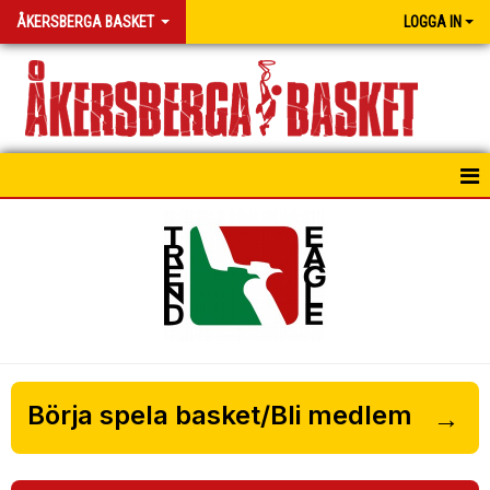
ÅKERSBERGA BASKET
LOGGA IN
HEM
NYHETER
ÅKERSBERGA BASKET KLUBBSHOP
SPONSORER
Börja spela basket/Bli medlem
→
OM KLUBBEN
SEKRETARIAT/STATISTIK