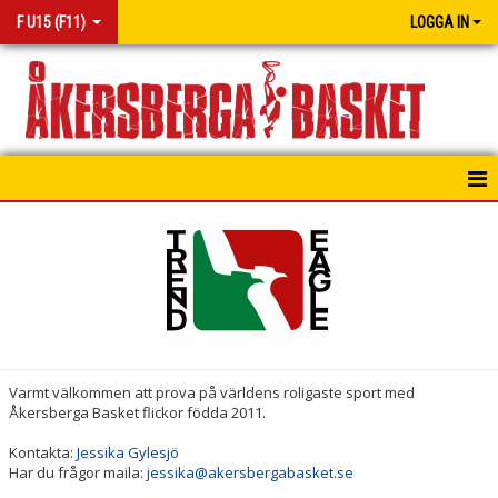
F U15 (F11)
LOGGA IN
HEM
NYHETER
MATCHER
KONTAKT
Varmt välkommen att prova på världens roligaste sport med
Åkersberga Basket flickor födda 2011.
Kontakta:
Jessika Gylesjö
Har du frågor maila:
jessika@akersbergabasket.se