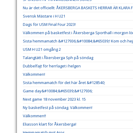
Nu är det officiellt: ÅKERSBERGA BASKETS HERRAR ÄR KLARA FÖR S
Svensk Mästare i H U21
Dags för USM Final Four 2023!
Välkommen på basketfest i Åkersberga Sporthall i morgon lörd
Sista hemmamatch &#127936;&#10084;&#65039;! Kom och hej
USM H U21 omgång 2
Talangtätt i Åkersberga Sph på söndag
Dubbelfajt för herrlaget i helgen
Välkommen!
Sista hemmamatch för det här året &#128540;
Game day&#10084;&#65039;&#127936;
Next game 18 november 2023 kl. 15
Ny basketfest på söndag. Välkommen!
Välkommen!!
Eliasson klart för Åkersberga!
Hemmamatch mot Aros